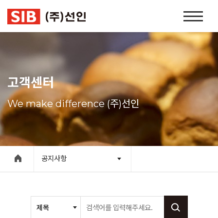
본문 바로가기
홈
페
이
지
네
비
고객센터
게
이
We make difference (주)선인
션
공지사항