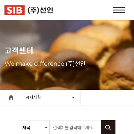
본문 바로가기
홈
페
이
지
네
비
고객센터
게
이
We make difference (주)선인
션
공지사항