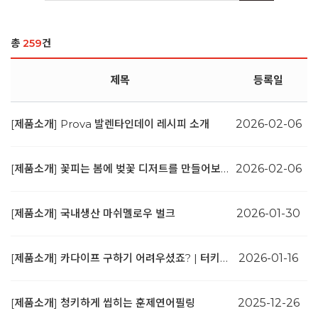
총
259
건
제목
등록일
[제품소개] Prova 발렌타인데이 레시피 소개
2026-02-06
[제품소개] 꽃피는 봄에 벚꽃 디저트를 만들어보세요 | 벚꽃레진
2026-02-06
[제품소개] 국내생산 마쉬멜로우 벌크
2026-01-30
[제품소개] 카다이프 구하기 어려우셨죠? | 터키산 카다이프 공급 안내
2026-01-16
[제품소개] 청키하게 씹히는 훈제연어필링
2025-12-26