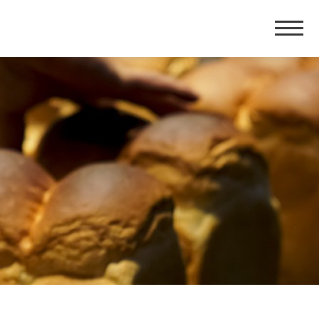
홈
페
이
지
네
비
게
이
션