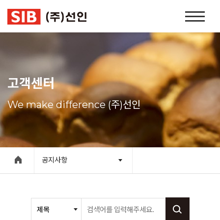
본문 바로가기
홈
페
이
지
네
비
고객센터
게
이
We make difference (주)선인
션
공지사항