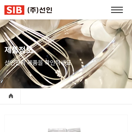
본문 바로가기
홈
페
이
지
네
비
제품정보
게
이
선인만의 제품을 확인하세요
션