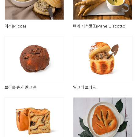
미까(Micca)
빠네 비스코또(Pane Biscotto)
브라운 슈가 밀크 돔
밀크티 브레드