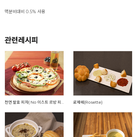
맥분비대비 0.5% 사용
관련레시피
천연 발효 피자( No 이스트 르방 피
로제떼(Rosette)
자)