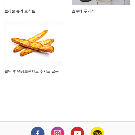
브라운 슈가 토스트
츠쿠네 푸가스
몰딩 후 냉장보관으로 수시로 굽는
바게트