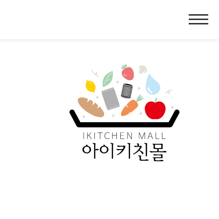
홈
페
이
지
네
비
게
이
션