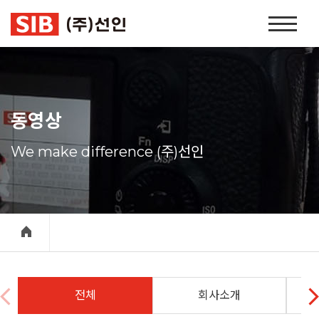
본문 바로가기
홈
페
이
지
네
비
동영상
게
이
We make difference (주)선인
션
전체
회사소개