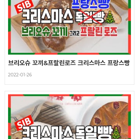
브리오슈 꼬끼&프랄린로즈 크리스마스 프랑스빵
2022-01-26