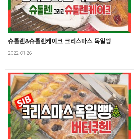
슈톨렌&슈톨렌케이크 크리스마스 독일빵
2022-01-26