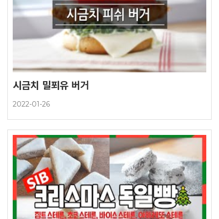
시금치 밀푀유 버거
2022-01-26