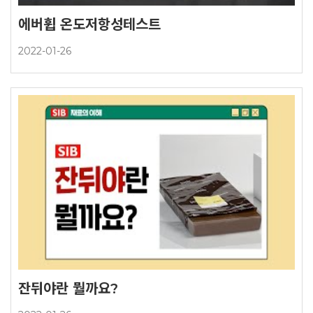
에버휩 온도저항성테스트
2022-01-26
잔뒤야란 뭘까요?