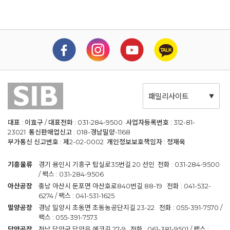
- TEL : 010-8580-2290
피자,카페 & 레스토랑
호남 & 제주지역문의
- TEL : 010-8580-2873
- TEL : 010-8580-4492
양산 제과 (Confectionary)
기타 문의
- TEL : 010-8580-3442
- TEL : 010-8580-2182
프랜차이즈 제과, 인스토어 베이커리
- TEL : 010-8580-2986
패밀리사이트
영남지역문의
- TEL : 010-8580-2290
대표 : 이효구 / 대표전화 : 031-284-9500 사업자등록번호 : 312-81-
23021 통신판매업신고 : 018-경남밀양-1168
호남 & 제주지역문의
부가통신 신고번호 : 제2-02-0002 개인정보보호책임자 : 정재욱
- TEL : 010-8580-4492
기흥물류
경기 용인시 기흥구 탑실로35번길 20 선인 전화 : 031-284-9500
기타 문의
/ 팩스 : 031-284-9506
- TEL : 010-8580-2182
아산공장
충남 아산시 둔포면 아산호로840번길 88-19 전화 : 041-532-
6274 / 팩스 : 041-531-1625
밀양공장
경남 밀양시 초동면 초동농공단지길 23-22 전화 : 055-391-7570 /
팩스 : 055-391-7573
담양공장
전남 담양군 담양읍 에코길 27-9 전화 : 061-381-9501 / 팩스 :