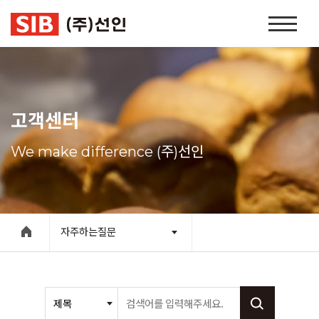
본문 바로가기
홈
페
이
지
네
비
고객센터
게
이
We make difference (주)선인
션
자주하는질문