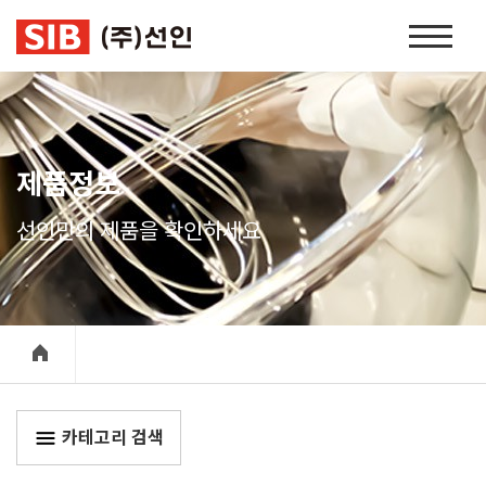
본문 바로가기
홈
페
이
지
네
비
제품정보
게
이
선인만의 제품을 확인하세요
션
카테고리 검색