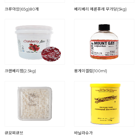
크루아상(65g)80개
베리베리 메론퓨레 무가당(5kg)
크랜베리잼(2.5kg)
몽게이겔럼(100ml)
큐모찌큐브
바닐라슈가