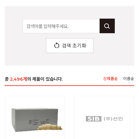
restart_alt
검색 초기화
총
2,496개
의 제품이 있습니다.
신제품순
이름순