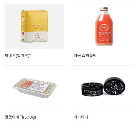
파네톤(밀가루)*
자몽 스파클링
코코아버터(500g)
카비아니