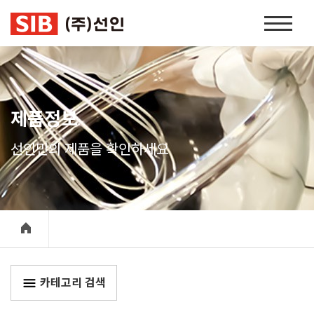
본문 바로가기
홈
페
이
지
네
비
제품정보
게
이
선인만의 제품을 확인하세요
션
카테고리 검색