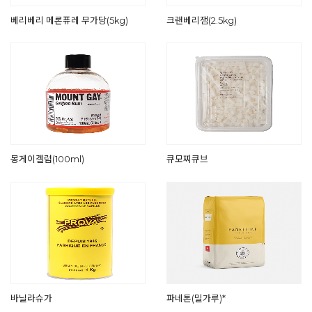
베리베리 메론퓨레 무가당(5kg)
크랜베리잼(2.5kg)
몽게이겔럼(100ml)
큐모찌큐브
바닐라슈가
파네톤(밀가루)*