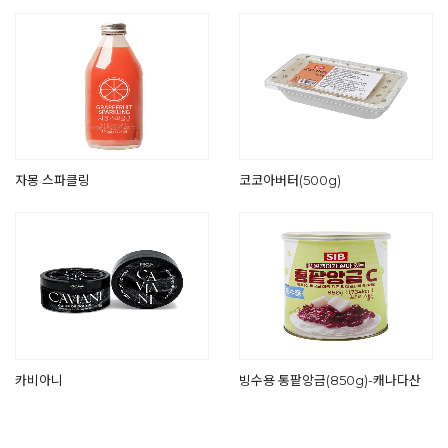
자몽 스파클링
코코아버터(500g)
카비아니
빙수용 통팥앙금(850g)-캐나다산