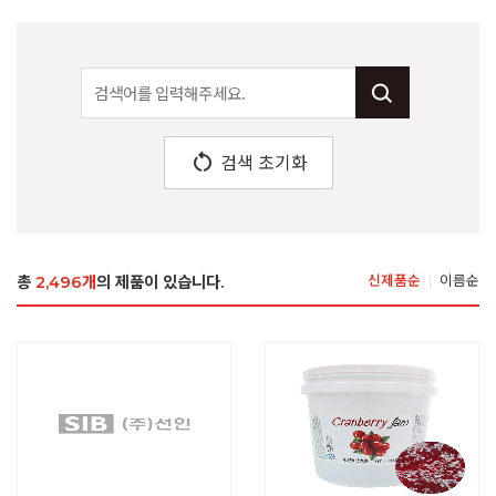
restart_alt
검색 초기화
총
2,496개
의 제품이 있습니다.
신제품순
이름순