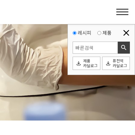
홈
페
이
지
레시피
제품
네
search
비
게
제품
퓨전떡
이
file_download
file_download
카달로그
카달로그
션