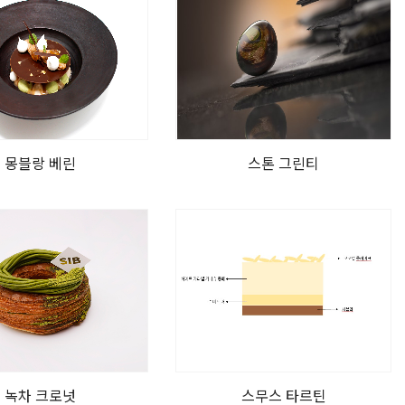
몽블랑 베린
스톤 그린티
녹차 크로넛
스무스 타르틴