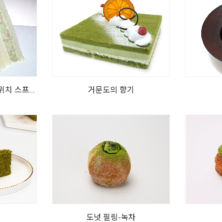
위치 스프레
거문도의 향기
도넛 필링-녹차