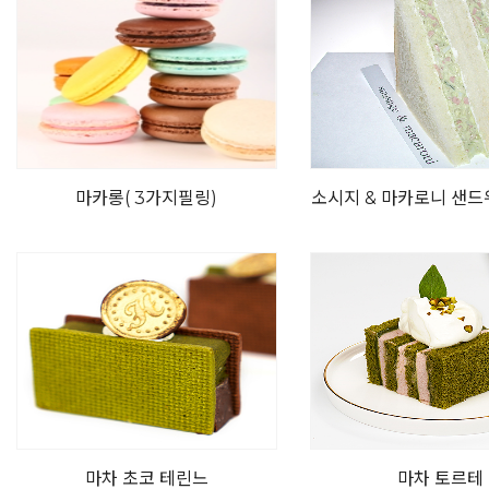
마카롱( 3가지필링)
소시지 & 마카로니 샌드
드
마차 초코 테린느
마차 토르테