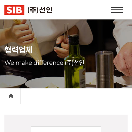
본문 바로가기
홈
페
이
지
네
비
협력업체
게
이
We make difference (주)선인
션