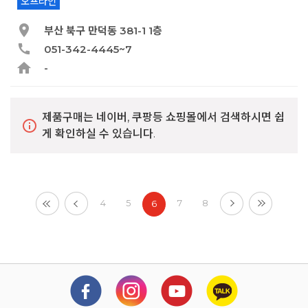
오프라인
부산 북구 만덕동 381-1 1층
051-342-4445~7
-
제품구매는 네이버, 쿠팡등 쇼핑몰에서 검색하시면 쉽
info
게 확인하실 수 있습니다.
4
5
7
8
6